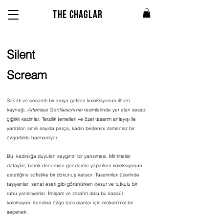
THE CHAGLAR
Silent
Scream
Sanatı ve cesareti bir araya getiren koleksiyonun ilham
kaynağı,
Artemisia Gentileschi'nin
resimlerinde yer alan sessiz
çığlıklı kadınlar. Terzilik temelleri ve özel tasarım anlayışı ile
yaratılan sınırlı sayıda parça, kadın bedenini zamansız bir
özgürlükle harmanlıyor.
Bu, kadınlığa duyulan saygının bir yansıması. Minimalist
detaylar, barok dönemine gönderme yaparken koleksiyonun
estetiğine sofistike bir dokunuş katıyor. Tasarımları üzerinde
taşıyanlar, sanat eseri gibi görünürken cesur ve tutkulu bir
ruhu yansıtıyorlar. İhtişam ve zarafet dolu bu kapsül
koleksiyon, kendine özgü tarzı olanlar için mükemmel bir
seçenek.