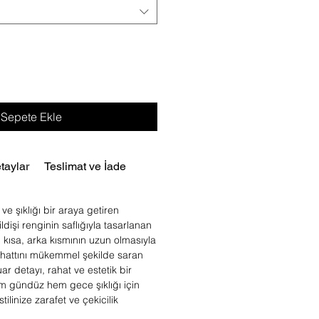
Sepete Ekle
taylar
Teslimat ve İade
ve şıklığı bir araya getiren
ildişi renginin saflığıyla tasarlanan
 kısa, arka kısmının uzun olmasıyla
a hattını mükemmel şekilde saran
ar detayı, rahat ve estetik bir
m gündüz hem gece şıklığı için
tilinize zarafet ve çekicilik