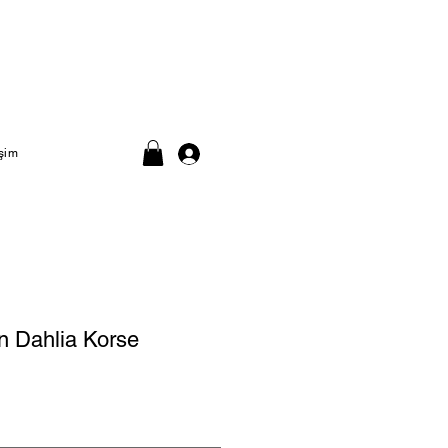
işim
on Dahlia Korse