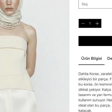
Seç
Adet
*
Ürün Bilgisi
De
Dahlia Korse, zarafet 
etkileyici bir parça. F
bu korse, ön kısmının
dikkat çekiyor. Kalç
tasarımı ve yan fermu
kullanım sunuyor. He
ideal olan bu parça, s
katacak.