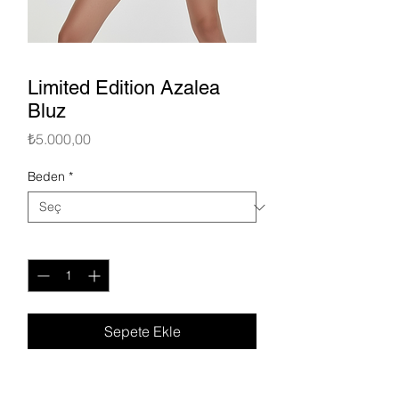
Limited Edition Azalea
Bluz
Fiyat
₺5.000,00
Beden
*
Adet
*
Sepete Ekle